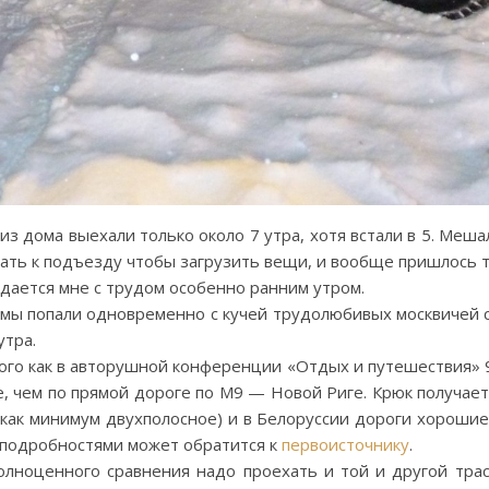
з дома выехали только около 7 утра, хотя встали в 5. Меш
хать к подъезду чтобы загрузить вещи, и вообще пришлось
дается мне с трудом особенно ранним утром.
 мы попали одновременно с кучей трудолюбивых москвичей 
утра.
ого как в авторушной конференции «Отдых и путешествия» 9
, чем по прямой дороге по М9 — Новой Риге. Крюк получает
как минимум двухполосное) и в Белоруссии дороги хорошие
 подробностями может обратится к
первоисточнику
.
олноценного сравнения надо проехать и той и другой трас