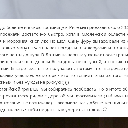
раздо больше и в свою гостиницу в Риге мы приехали около 2
 проехали достаточно быстро, хотя в Смоленской области 
я и морозная, снег уже не шел. Одну фуру вытаскивали из
только минут 15-20. А вот погода и в Белоруссии и в Лат
оге почти до нуля. В Латвии на первых участках после гра
счищенная часть дороги была достаточно узкой, а сколько 
вии быстро ехать не получалось, потому что встречаетс
осных участков, на которых кто-то тошнит, а из-за того, ч
жный и без нужды не рискую :))))
твийской границы мы собирались пообедать, но в итоге обед
тречавшиеся рядом с дорогой мы проскакивали (табличка в
то желания не возникало). Накормили нас добрые женщины в
адержались чтобы не дать нам умереть с голода 🙂