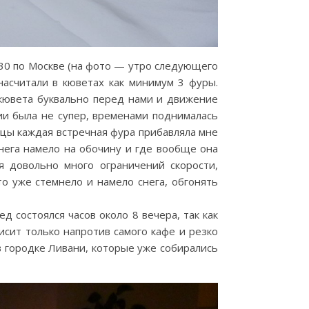
3.30 по Москве (на фото — утро следующего
насчитали в кюветах как минимум 3 фуры.
 кювета буквально перед нами и движение
вии была не супер, временами поднималась
ницы каждая встречная фура прибавляла мне
снега намело на обочину и где вообще она
я довольно много ограничений скорости,
то уже стемнело и намело снега, обгонять
 состоялся часов около 8 вечера, так как
исит только напротив самого кафе и резко
 городке Ливани, которые уже собирались