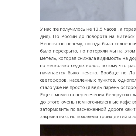
У нас же получилось не 13,5 часов , а го
дня). По России до поворота на Витебск
Непонятно почему, погода была солнечна
было перекрыто, но потеряли мы на этом 
метель, которая снижала видимость на дор
по несколько седых волос, потому что ра
начинается было неясно. Вообще по Лат
светофоров, населенных пунктов, однопол
стало уже не просто (я ведь парень осторо
Еще с момента пересечения белорусско-ла
до этого очень немногочисленные кафе вс
затормозить по заснеженной дороге как-
закрываться, но пожалели троих детей и з