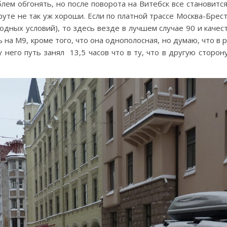
блем обгонять, но после поворота на Витебск все становит
уте не так уж хороши. Если по платной трассе Москва-Брес
одных условий), то здесь везде в лучшем случае 90 и каче
на М9, кроме того, что она однополосная, но думаю, что в р
него путь занял 13,5 часов что в ту, что в другую сторону