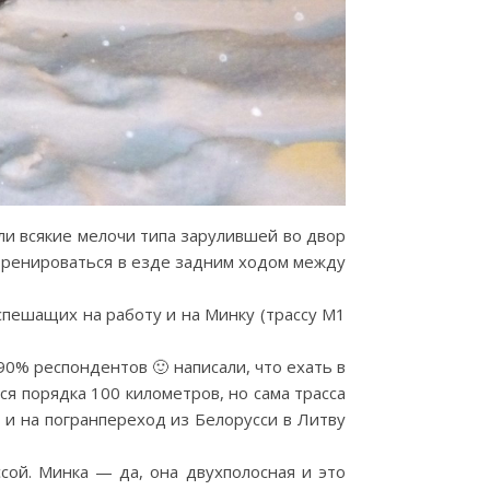
али всякие мелочи типа зарулившей во двор
 тренироваться в езде задним ходом между
спешащих на работу и на Минку (трассу М1
0% респондентов 🙂 написали, что ехать в
ся порядка 100 километров, но сама трасса
 и на погранпереход из Белорусси в Литву
сой. Минка — да, она двухполосная и это