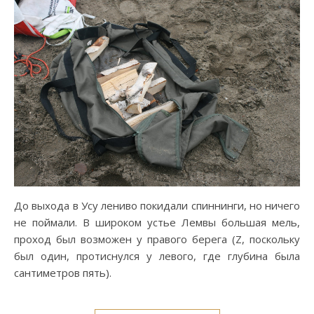
До выхода в Усу лениво покидали спиннинги, но ничего
не поймали. В широком устье Лемвы большая мель,
проход был возможен у правого берега (Z, поскольку
был один, протиснулся у левого, где глубина была
сантиметров пять).