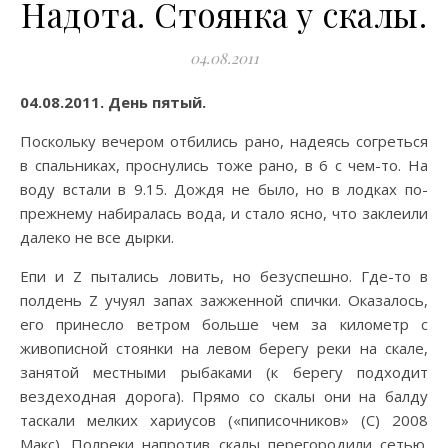
Надота. Стоянка у скалы.
04.08.2011
04.08.2011. День пятый.
Поскольку вечером отбились рано, надеясь согреться
в спальниках, проснулись тоже рано, в 6 с чем-то. На
воду встали в 9.15. Дождя не было, но в лодках по-
прежнему набиралась вода, и стало ясно, что заклеили
далеко не все дырки.
Епи и Z пытались ловить, но безуспешно. Где-то в
полдень Z учуял запах зажженной спички. Оказалось,
его принесло ветром больше чем за километр с
живописной стоянки на левом берегу реки на скале,
занятой местными рыбаками (к берегу подходит
вездеходная дорога). Прямо со скалы они на балду
таскали мелких хариусов («пиписочников» (С) 2008
Макс). Полреки напротив скалы перегородили сетью.