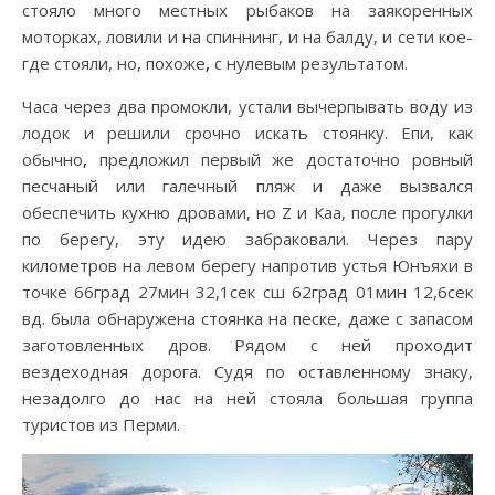
стояло много местных рыбаков на заякоренных
моторках, ловили и на спиннинг, и на балду, и сети кое-
где стояли, но, похоже
,
с нулевым результатом.
Часа через два промокли, устали вычерпывать воду из
лодок и решили срочно искать стоянку. Епи, как
обычно
,
предложил первый же достаточно ровный
песчаный или галечный пляж и даже вызвался
обеспечить кухню дровами, но Z и Каа, после прогулки
по берегу, эту идею забраковали. Через пару
километров на левом берегу напротив устья Юнъяхи в
точке 66град 27мин 32,1сек сш 62град 01мин 12,6сек
вд. была обнаружена стоянка на песке, даже с запасом
заготовленных дров. Рядом с ней проходит
вездеходная дорога. Судя по оставленному знаку,
незадолго до нас на ней стояла большая группа
туристов из Перми.