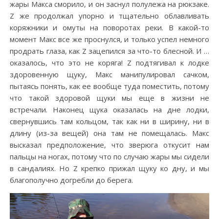
жары Макса сморило, и он заснул полулежа на рюкзаке.
Z же продолжал упорно и тщательно облавливать
коряжники и омуты на поворотах реки. В какой-то
момент Макс все же проснулся, и только успел немного
продрать глаза, как Z зацепился за что-то блесной. И …
оказалось, что это не коряга! Z подтягивал к лодке
здоровенную щуку, Макс манипулировал сачком,
пытаясь понять, как ее вообще туда поместить, потому
что такой здоровой щуки мы еще в жизни не
встречали. Наконец щука оказалась на дне лодки,
свернувшись там кольцом, так как ни в ширину, ни в
длину (из-за вещей) она там не помещалась. Макс
высказал предположение, что зверюга откусит нам
пальцы на ногах, потому что по случаю жары мы сидели
в сандалиях. Но Z крепко прижал щуку ко дну, и мы
благополучно догребли до берега.