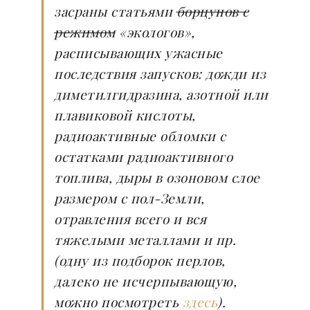
засраны статьями
борцунов с
режимом
«экологов»,
расписывающих ужасные
последствия запусков: дожди из
диметилгидразина, азотной или
плавиковой кислоты,
радиоактивные обломки с
остатками радиоактивного
топлива, дыры в озоновом слое
размером с пол-Земли,
отравления всего и вся
тяжелыми металлами и пр.
(одну из подборок перлов,
далеко не исчерпывающую,
можно посмотреть
здесь
).