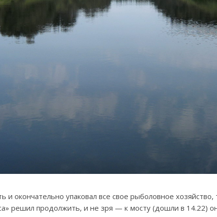
ь и окончательно упаковал все свое рыболовное хозяйство, 
а» решил продолжить, и не зря — к мосту (дошли в 14.22) о