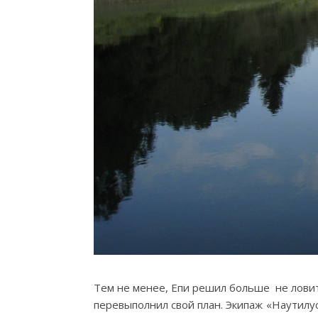
Тем не менее, Епи решил больше не ловит
перевыполнил свой план. Экипаж «Наутилус