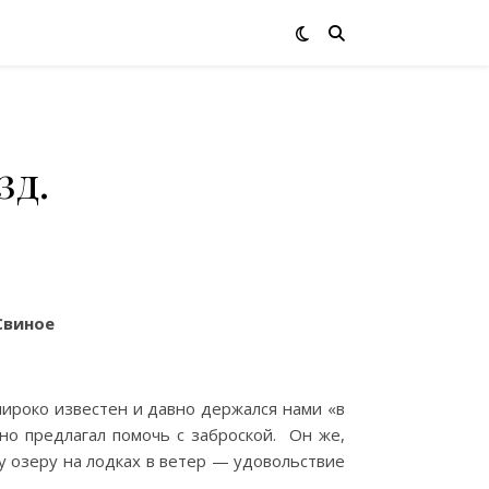
зд.
Свиное
роко известен и давно держался нами «в
вно предлагал помочь с заброской. Он же,
у озеру на лодках в ветер — удовольствие