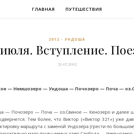
ГЛАВНАЯ
ПУТЕШЕСТВИЯ
2012 - УНДОША
 июля. Вступление. Пое
31.07.2012
ское — Немшозеро — Ундоша — Почозеро — Поча — оз.
 — Почозеро — Поча — оз.Свиное — Кенозеро и далее ши
одвернется. Тем более, что Виктор («Виктор 321») уже да
ктировку маршрута с заменой Ундозера (грести по большом
относительно мало посещаемых озер Слобода — Немшозеро.