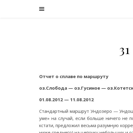
31
Отчет о сплаве по маршруту
оз.Слобода — оз.Гусиное — оз.Котет
01.08.2012 — 11.08.2012
Стандартный маршрут Ундозеро — Ундоша
уме» на случай, если больше ничего не п
кстати, предложил весьма разумную корре
ниже среднего) на цепочку небольших и 