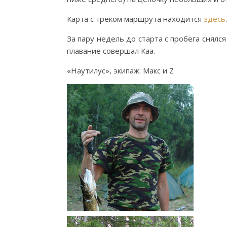
Карта с треком маршрута находится
здесь
.
За пару недель до старта с пробега снялс
плавание совершал Каа.
«Наутилус», экипаж: Макс и Z