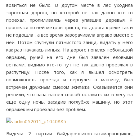
возиться не было. В другом месте в лес уходила
заросшая дорога, по которой не так давно кто-то
проехал, пропиливаясь через упавшие деревья. Я
прошелся по ней метров триста, но дорога к реке так и
не подошла , а все время заворачивала вправо вместе с
ней. Потом спугнули пятнистого зайца, видать у него
как раз началась линька. На дороге попался небольшой
овражек, ручей на его дне был завален еловыми
ветками, видимо кто-то тут не так давно проезжал в
распутицу. После того, как я вышел осмотреть
возможность проезда и вернулся в машину, был
встречен дружным смехом экипажа. Оказывается они
решили, что папа нашел способ оставить их в лесу на
еще одну ночь, засадив поглубже машину, но этот
овражек мы проехали без проблем.
Видели 2 партии байдарочников-катамаранщиков,