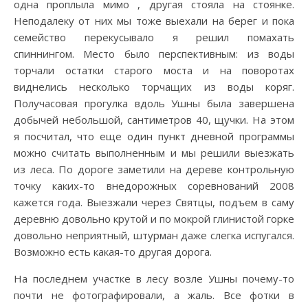
одна проплыла мимо , другая стояла на стоянке.
Неподалеку от них мы тоже выехали на берег и пока
семейство перекусывало я решил помахать
спиннингом. Место было перспективным: из воды
торчали остатки старого моста и на поворотах
виднелись несколько торчащих из воды коряг.
Получасовая прогулка вдоль Ушны была завершена
добычей небольшой, сантиметров 40, щучки. На этом
я посчитал, что еще один пункт дневной программы
можно считать выполненным и мы решили выезжать
из леса. По дороге заметили на дереве контрольную
точку каких-то внедорожных соревнований 2008
кажется года. Выезжали через Святцы, подъем в саму
деревню довольно крутой и по мокрой глинистой горке
довольно неприятный, штурман даже слегка испугался.
Возможно есть какая-то другая дорога.
На последнем участке в лесу возле Ушны почему-то
почти не фотографировали, а жаль. Все фотки в