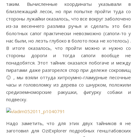
таким. Вычисленные координаты указывали в
близлежащий лесок, но при попытке пройти туда со
стороны лужайки оказалось, что все вокруг заболочено
из-за весеннего разлива ручья и сделать это без
болотных сапог практически невозможно (сапоги-то у
нас были, но лезть глубоко в болото пока не хотелось) .
В итоге оказалось, что пройти можно и нужно со
стороны дороги и тогда сапоги вообще не
понадобятся. Этот тайник оказался побогаче и между
пиратами даже разгорелся спор при дележе сокровищ
🙂 , мы взяли оттуда хитроумно-гламурные песочные
часы и головоломку из дерева со шнурком, положили
средиземноморские ракушки, фигурку собаки и
подвеску.
Надо заметить, что для этих двух тайников я не
заготовил для OziExplorer подробных генштабовских