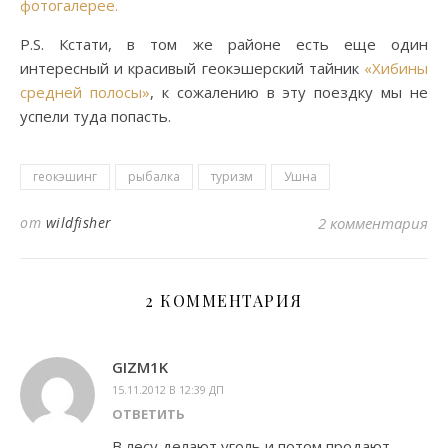
фотогалерее.
P.S. Кстати, в том же районе есть еще один
интересный и красивый геокэшерский тайник
«Хибины
средней полосы»
, к сожалению в эту поездку мы не
успели туда попасть.
геокэшинг
рыбалка
туризм
Ушна
от
wildfisher
2 комментария
2 КОММЕНТАРИЯ
GIZM1K
15.11.2012 В 12:39 ДП
ОТВЕТИТЬ
В лесу делают уголь и потом продают.