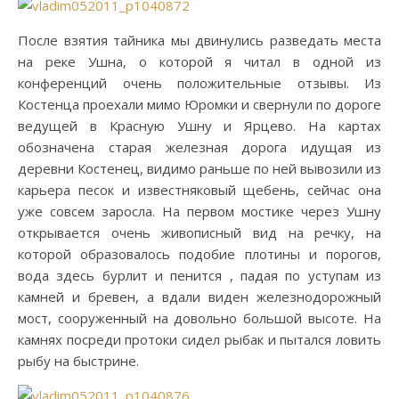
После взятия тайника мы двинулись разведать места
на реке Ушна, о которой я читал в одной из
конференций очень положительные отзывы. Из
Костенца проехали мимо Юромки и свернули по дороге
ведущей в Красную Ушну и Ярцево. На картах
обозначена старая железная дорога идущая из
деревни Костенец, видимо раньше по ней вывозили из
карьера песок и известняковый щебень, сейчас она
уже совсем заросла. На первом мостике через Ушну
открывается очень живописный вид на речку, на
которой образовалось подобие плотины и порогов,
вода здесь бурлит и пенится , падая по уступам из
камней и бревен, а вдали виден железнодорожный
мост, сооруженный на довольно большой высоте. На
камнях посреди протоки сидел рыбак и пытался ловить
рыбу на быстрине.