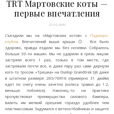
TRT Мартовские коты —
первые впечатления
22.03.2011
Съездили мы на «Мартовских котов» с
Паджеро-
клубом
. Впечатлений выше крыши 🙂 Все было
здорово, правда ездили мы без ночевки. Собралось
больше 30-ти машин. Мы не ударили в грязь лицом:
застряли всего 1 раз, только в том месте, где
застревали почти все, и даже пару раз сами дернули
кого-то тросом. «Трешка» на Dunlop Grandtrek SJ6 даже
в штатном размере 265/70R16 (примерно 31 дюйм)
едет по снегу очень зачетно (колеса травил до 1.2,
меньше побоялся). Наконец-то на практике
прочувствовал преимущества силового бампера,
валить им мелкий орешник гораздо удобнее чем
пластмассовым. Задумался о веткоотбойниках и защите