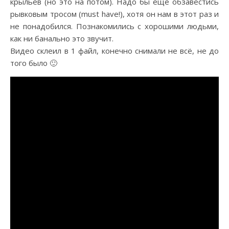
крыльев (но это на потом). Надо бы еще обзавестись
рывковым тросом (must have!), хотя он нам в этот раз и
не понадобился. Познакомились с хорошими людьми,
как ни банально это звучит.
Видео склеил в 1 файл, конечно снимали не всё, не до
того было 🙂